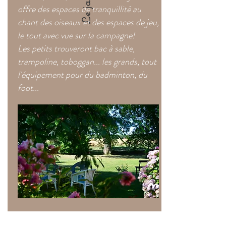
Le jardin
offre des espaces de tranquillité au
chant des oiseaux et des espaces de jeu,
le tout avec vue sur la campagne!
Les petits trouveront bac à sable,
trampoline, toboggan... les grands, tout
l'équipement pour du badminton, du
foot...