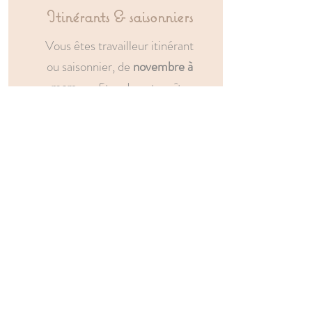
Itinérants & saisonniers
Vous êtes travailleur itinérant
ou saisonnier, de
novembre à
mars
, profitez de notre gîte
meublé & chauffé pour une
location à la semaine ou au
mois
Je réserve une offre hors saison
TARIFS & SERVICES
Location toute l'année à partir
de 2 nuits