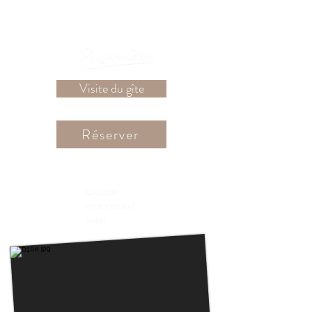
Visite du gîte
Réserver
Location
vacances sud
ouest