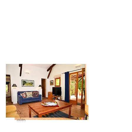
Le
salon