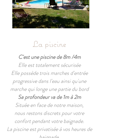
La piscine
C'est une piscine de 8m /4m
Elle est totalement sécurisée
Elle possède trois marches d'entrée
progressive dans l'eau ainsi qu'une
marche qui longe une partie du bord
Sa profondeur va de 1m à 2m
Située en face de notre maison,
nous restons discrets pour votre
confort pendant votre baignade.
La piscine est privatisée à vos heures de
baignade.