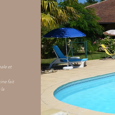
nale et
ine fait
 la