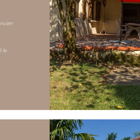
ncien
 le