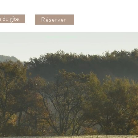
e du gîte
Réserver
Gîte piscine Vic Fesenzac