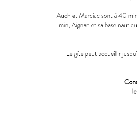
Auch et Marciac sont à 40 min,
min, Aignan et sa base nautiq
Le gîte peut accueillir jusq
Const
l